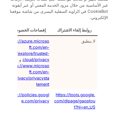
غير الأساسية من خلال مزود الخدمة المعني أو عبر أيقونة
CookieBot في الزاوية السفلية اليسرى من شاشة موقعنا
الإلكتروني.
روابط إلغاء الاشتراك
إفصاحات الخصوصية
لا ينطبق
https://azure.microso
ضر
ft.com/en-
ال
us/explore/trusted-
ال
cloud/privacy
و
أو
https://www.microso
ft.com/en-
us/privacy/privacysta
tement
https://tools.google.
https://policies.googl
ال
com/dlpage/gaoptou
e.com/privacy
عا
t?hl=en_US
عب
ال