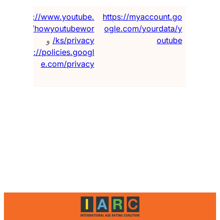
https://myaccount.go
https://www.youtube.
ضر
ogle.com/yourdata/y
com/howyoutubewor
ال
outube
ks/privacy/
و
مش
https://policies.googl
بك
e.com/privacy
ال
ال