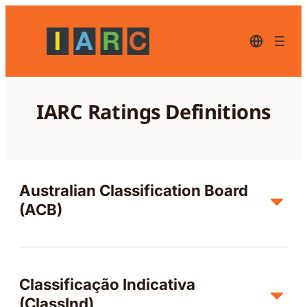
콘
텐
츠
한
국
로
어-
바
현
로
재
IARC Ratings Definitions
언
가
어
기
에
서
클
릭
하
Australian Classification Board
면
(ACB)
다
른
언
어
로
바
Classificação Indicativa
뀝
니
(ClassInd)
다