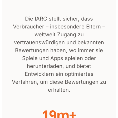
Die IARC stellt sicher, dass
Verbraucher – insbesondere Eltern –
weltweit Zugang zu
vertrauenswürdigen und bekannten
Bewertungen haben, wo immer sie
Spiele und Apps spielen oder
herunterladen, und bietet
Entwicklern ein optimiertes
Verfahren, um diese Bewertungen zu
erhalten.
19
19
m+