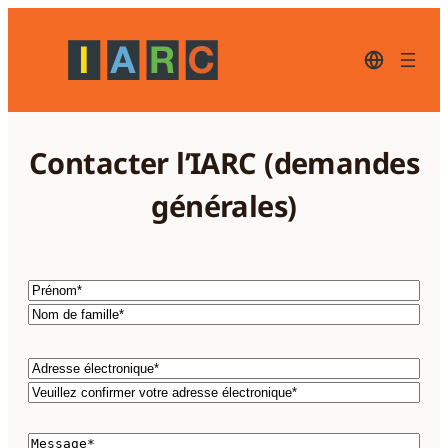
Aller
au
contenu
Français-
langue
actuelle,
cliquez
pour
changer
Contacter l’IARC (demandes
de
langue.
générales)
Nom
Prénom*
Nom
de
Courriel
famille*
Adresse
électronique*
Veuillez
confirmer
Commentaires